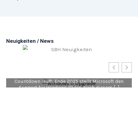
Neuigkeiten / News
Windows 10 Support endet – Jetzt auf
Windows 11 umsteigen!
Warum das Support-Ende wichtig ist Der
Countdown läuft: Ende 2025 stellt Microsoft den
Support für Windows 10 ein. Nach diesem […]
MEHR ERFAHREN