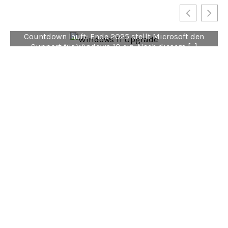
Windows 11 umsteigen!
Warum das Support-Ende wichtig ist Der
Countdown läuft: Ende 2025 stellt Microsoft den
Support für Windows 10 ein. Nach diesem […]
MEHR ERFAHREN