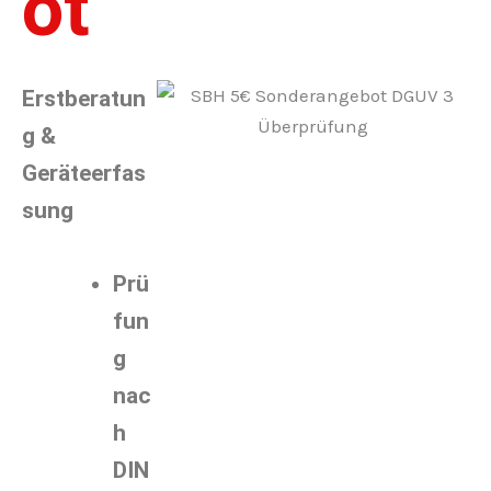
ot
Erstberatun
g &
Geräteerfas
sung
Prü
fun
g
nac
h
DIN