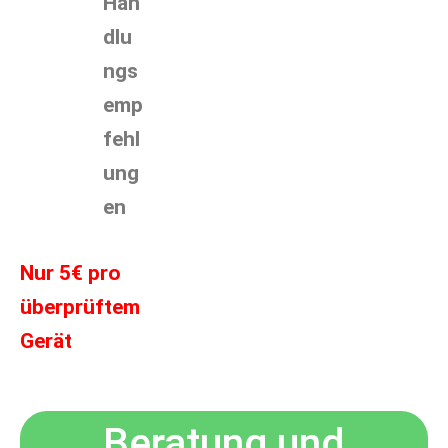
Han
dlu
ngs
emp
fehl
ung
en
Nur 5€ pro
überprüftem
Gerät
Beratung und