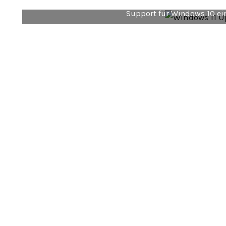
Warum das Support-Ende wichtig ist Der Countdow
Support für Windows 10 ei
MEHR ERFAHR