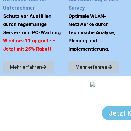
Unternehmen
Survey
Schutz vor Ausfällen
Optimale WLAN-
durch regelmäßige
Netzwerke durch
Server- und PC-Wartung
technische Analyse,
Windows 11 upgrade –
Planung und
Jetzt mit 25% Rabatt
Implementierung.
Mehr erfahren
Mehr erfahren
ktronik seit 1998
Timo N
 industriellen IT-
Jetzt 
 skalierbare Lösungen für
en. Die lokale Präsenz