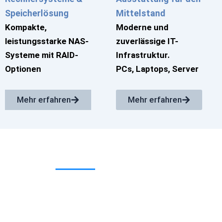
Speicherlösung
Mittelstand
Kompakte,
Moderne und
leistungsstarke NAS-
zuverlässige IT-
Systeme mit RAID-
Infrastruktur.
Optionen
PCs, Laptops, Server
Mehr erfahren
Mehr erfahren
Über uns
Innovative IT-Lösungen und Ele
Mit mehr als 25 Jahren Erfahrung in der
Sicherheit bieten wir zuverlässige und
kleine und mittelständische Unternehm